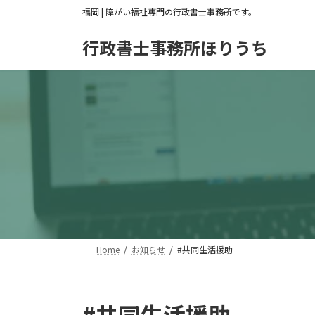
コ
ナ
福岡 | 障がい福祉専門の行政書士事務所です。
ン
ビ
テ
ゲ
行政書士事務所ほりうち
ン
ー
ツ
シ
へ
ョ
ス
ン
キ
に
ッ
移
プ
動
Home
お知らせ
#共同生活援助
#共同生活援助