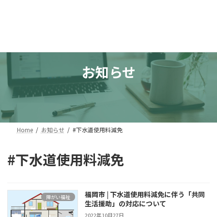
コ
ナ
行政書士事務所ほりうち
ン
ビ
テ
ゲ
ン
ー
ツ
シ
へ
ョ
ス
ン
お知らせ
キ
に
ッ
移
プ
動
Home
お知らせ
#下水道使用料減免
#下水道使用料減免
福岡市 | 下水道使用料減免に伴う「共同
障がい福祉
生活援助」の対応について
2022年10月27日