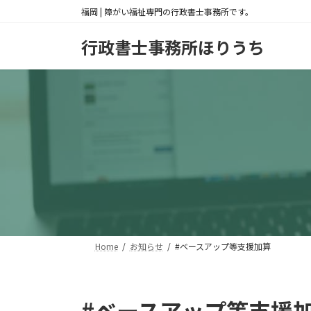
コ
ナ
福岡 | 障がい福祉専門の行政書士事務所です。
ン
ビ
テ
ゲ
行政書士事務所ほりうち
ン
ー
ツ
シ
へ
ョ
ス
ン
キ
に
ッ
移
プ
動
Home
お知らせ
#ベースアップ等支援加算
#ベースアップ等支援