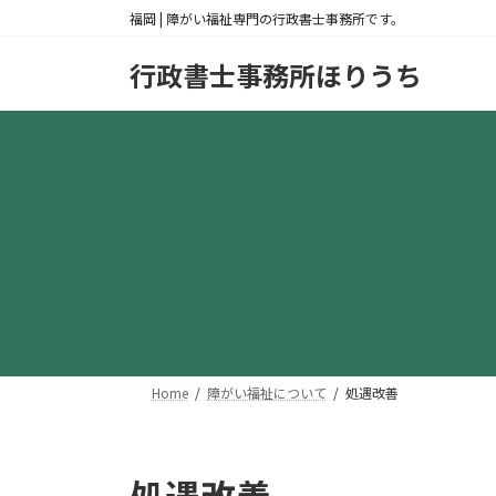
コ
ナ
福岡 | 障がい福祉専門の行政書士事務所です。
ン
ビ
テ
ゲ
行政書士事務所ほりうち
ン
ー
ツ
シ
へ
ョ
ス
ン
キ
に
ッ
移
プ
動
Home
障がい福祉について
処遇改善
処遇改善