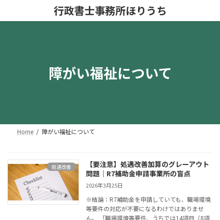
コ
ナ
行政書士事務所ほりうち
ン
ビ
テ
ゲ
ン
ー
ツ
シ
へ
ョ
ス
ン
障がい福祉について
キ
に
ッ
移
プ
動
Home
障がい福祉について
【要注意】処遇改善加算のグレーアウト
処遇改善
問題｜R7補助金申請事業所の盲点
2026年3月25日
※結論：R7補助金を申請していても、職場環境
等要件の対応が不要になるわけではありませ
ん。 「職場環境等要件、うちでは14項目（8項